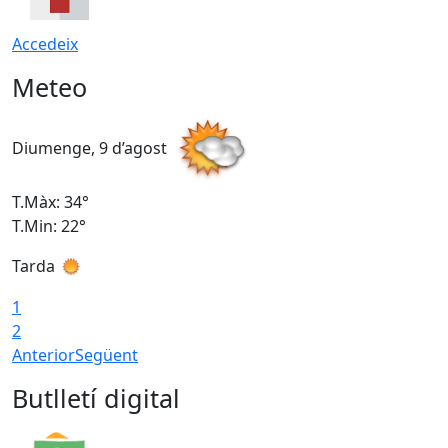
Accedeix
Meteo
Diumenge, 9 d’agost
D
T.Màx: 34°
T
T.Min: 22°
T
Tarda
T
1
2
Anterior
Següent
Butlletí digital