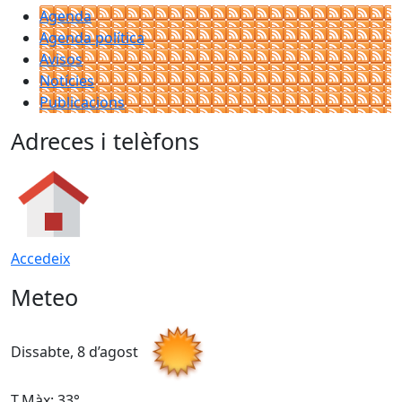
Agenda
Agenda política
Avisos
Notícies
Publicacions
Adreces i telèfons
Accedeix
Meteo
Dissabte, 8 d’agost
D
T.Màx: 33°
T