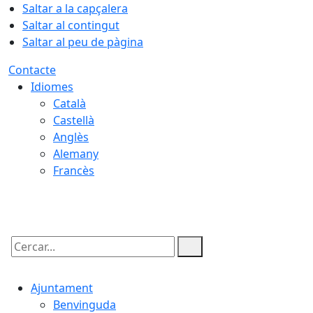
Saltar a la capçalera
Saltar al contingut
Saltar al peu de pàgina
Contacte
Idiomes
Català
Castellà
Anglès
Alemany
Francès
08.08.2026 | 03:24
Cercar:
Ajuntament
Benvinguda