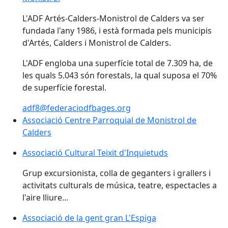
L'ADF Artés-Calders-Monistrol de Calders va ser
fundada l'any 1986, i està formada pels municipis
d'Artés, Calders i Monistrol de Calders.
L'ADF engloba una superfície total de 7.309 ha, de
les quals 5.043 són forestals, la qual suposa el 70%
de superfície forestal.
adf8@federaciodfbages.org
Associació Centre Parroquial de Monistrol de Calders
Associació Centre Parroquial de Monistrol de
Calders
Associació Cultural Teixit d'Inquietuds
Grup excursionista, colla de geganters i grallers i
activitats culturals de música, teatre, espectacles a
l'aire lliure...
Associació de la gent gran L'Espiga
Associació de la gent gran L'Espiga