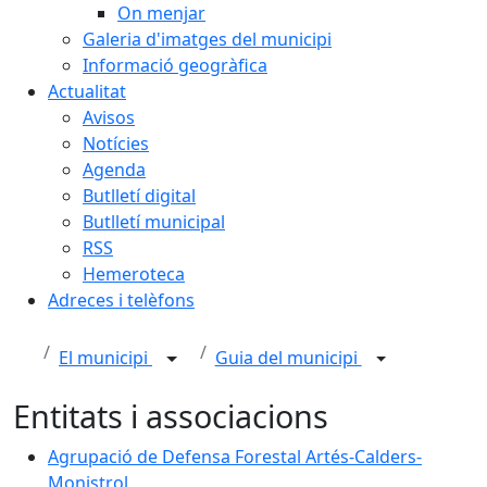
On menjar
Galeria d'imatges del municipi
Informació geogràfica
Actualitat
Avisos
Notícies
Agenda
Butlletí digital
Butlletí municipal
RSS
Hemeroteca
Adreces i telèfons
El municipi
Guia del municipi
Entitats i associacions
Agrupació de Defensa Forestal Artés-Calders-Monistr
Agrupació de Defensa Forestal Artés-Calders-
Monistrol