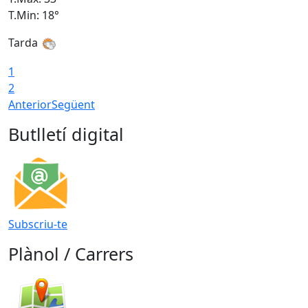
T.Min: 18°
T
Tarda
1
2
Anterior
Següent
Butlletí digital
Subscriu-te
Plànol / Carrers