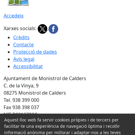
Accedeix
Xarxes socials:
Crèdits
Contacte
Protecció de dades
Avís legal
Accessibilitat
Ajuntament de Monistrol de Calders
C. de la Vinya, 9
08275 Monistrol de Calders
Tel. 938 399 000
Fax 938 398 037
NIF P0812700C
Aquest lloc web fa servir cookies pròpies i de tercers per
Amb la col·laboració de:
facilitar-te una experiència de navegació òptima i recollir
informació anònima per millorar i adaptar-nos a les teves