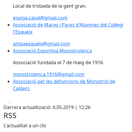
Local de trobada de la gent gran.
espiga.casal@gmail.com
Associació de Mares i Pares d'Alumnes del Col·legi l'E
Associació de Mares i Pares d'Alumnes del Col·legi
l'Esqueix
ampaesqueix@gmail.com
Associació Esportiva Monistrolenca
Associació Esportiva Monistrolenca
Associació fundada el 7 de maig de 1916.
monistrolenca.1916@gmail.com
Associació per les defuncions de Monistrol de
Calders
Facebook
X
Darrera actualització: 6.05.2019 | 12:26
RSS
L'actualitat a un clic