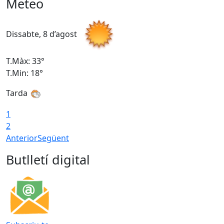
Meteo
Dissabte, 8 d’agost
D
T.Màx: 33°
T
T.Min: 18°
T
Tarda
1
2
Anterior
Següent
Butlletí digital