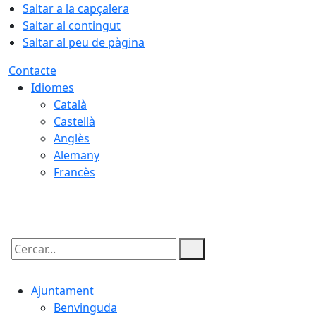
Saltar a la capçalera
Saltar al contingut
Saltar al peu de pàgina
Contacte
Idiomes
Català
Castellà
Anglès
Alemany
Francès
08.08.2026 | 07:39
Cercar:
Ajuntament
Benvinguda