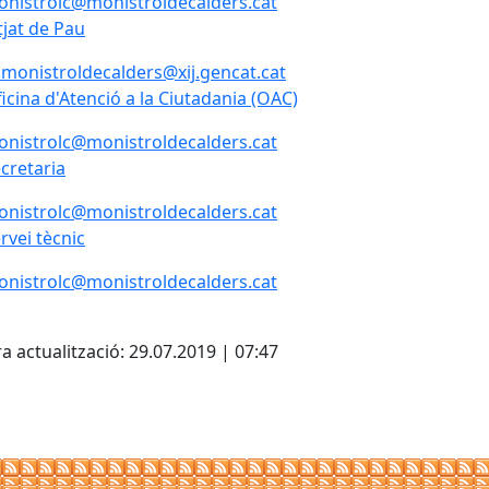
nistrolc@monistroldecalders.cat
tjat de Pau
tjat de Pau
.monistroldecalders@xij.gencat.cat
icina d'Atenció a la Ciutadania (OAC)
icina d'Atenció a la Ciutadania (OAC)
nistrolc@monistroldecalders.cat
cretaria
cretaria
nistrolc@monistroldecalders.cat
rvei tècnic
rvei tècnic
nistrolc@monistroldecalders.cat
cebook
X
a actualització: 29.07.2019 | 07:47