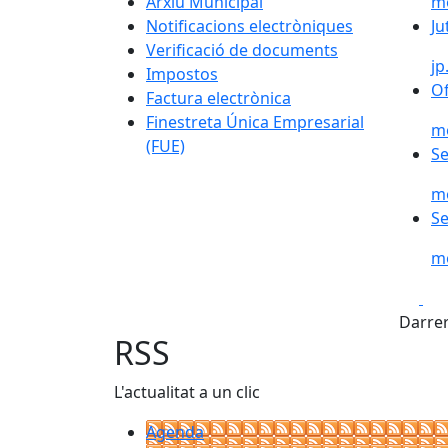
Arxiu Municipal
mo
Ju
Notificacions electròniques
Ju
Verificació de documents
jp
Impostos
Of
Of
Factura electrònica
Finestreta Única Empresarial
mo
(FUE)
Se
Se
mo
Se
Se
mo
Fa
Darrer
RSS
L'actualitat a un clic
Agenda