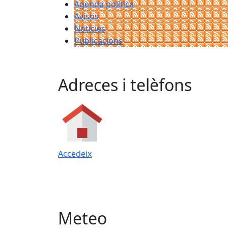
Agenda política
Avisos
Notícies
Publicacions
Adreces i telèfons
Accedeix
Meteo