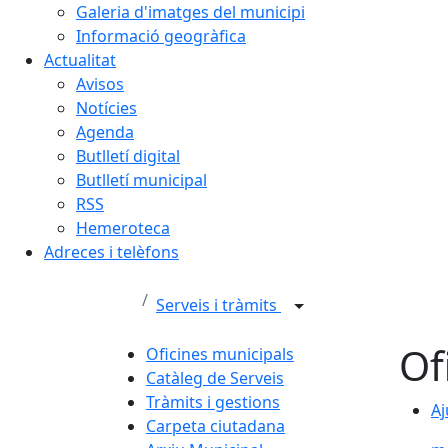
Galeria d'imatges del municipi
Informació geogràfica
Actualitat
Avisos
Notícies
Agenda
Butlletí digital
Butlletí municipal
RSS
Hemeroteca
Adreces i telèfons
Serveis i tràmits
Of
Oficines municipals
Catàleg de Serveis
Tràmits i gestions
Aj
Aj
Carpeta ciutadana