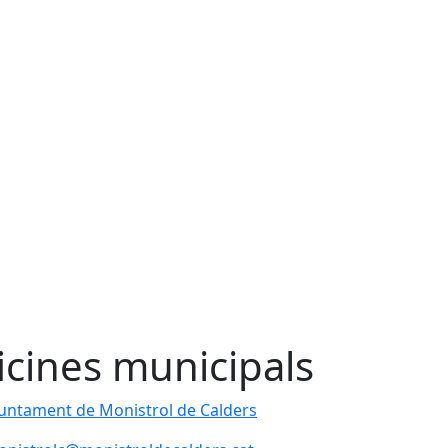
icines municipals
untament de Monistrol de Calders
untament de Monistrol de Calders