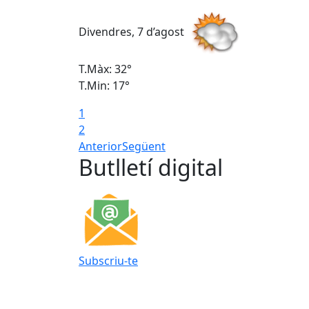
Divendres, 7 d’agost
T.Màx: 32°
T.Min: 17°
1
2
Anterior
Següent
Butlletí digital
Subscriu-te