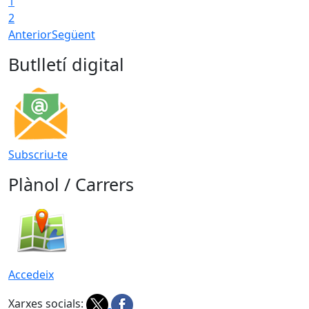
1
T
2
Anterior
Següent
Butlletí digital
Subscriu-te
Plànol / Carrers
Accedeix
Xarxes socials: