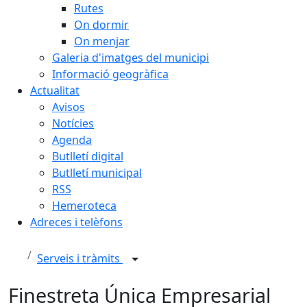
Rutes
On dormir
On menjar
Galeria d'imatges del municipi
Informació geogràfica
Actualitat
Avisos
Notícies
Agenda
Butlletí digital
Butlletí municipal
RSS
Hemeroteca
Adreces i telèfons
Serveis i tràmits
Finestreta Única Empresarial