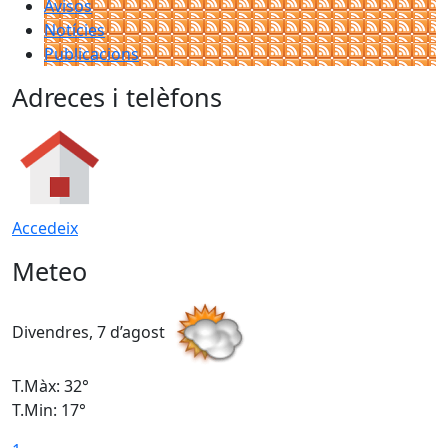
Avisos
Notícies
Publicacions
Adreces i telèfons
Accedeix
Meteo
Divendres, 7 d’agost
D
T.Màx: 32°
T
T.Min: 17°
T