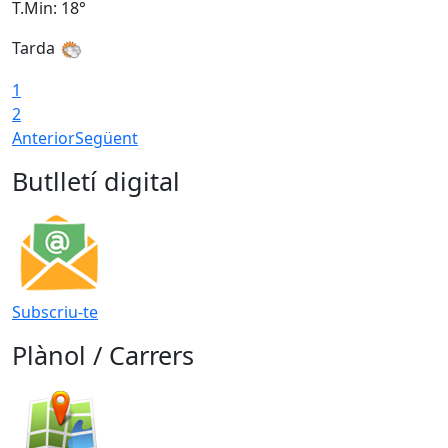
T.Min: 18°
T
Tarda
1
2
Anterior
Següent
Butlletí digital
Subscriu-te
Plànol / Carrers