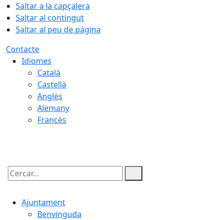
Saltar a la capçalera
Saltar al contingut
Saltar al peu de pàgina
Contacte
Idiomes
Català
Castellà
Anglès
Alemany
Francès
08.08.2026 | 12:00
Cercar:
Ajuntament
Benvinguda