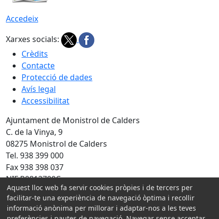
Accedeix
Xarxes socials:
Crèdits
Contacte
Protecció de dades
Avís legal
Accessibilitat
Ajuntament de Monistrol de Calders
C. de la Vinya, 9
08275 Monistrol de Calders
Tel. 938 399 000
Fax 938 398 037
NIF P0812700C
Aquest lloc web fa servir cookies pròpies i de tercers per
Amb la col·laboració de:
facilitar-te una experiència de navegació òptima i recollir
informació anònima per millorar i adaptar-nos a les teves
preferències i pautes de navegació. Navegar sense acceptar