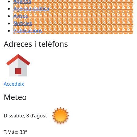
Agenda
Agenda política
Avisos
Notícies
Publicacions
Adreces i telèfons
Accedeix
Meteo
Dissabte, 8 d’agost
D
T.Màx: 33°
T