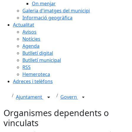
On menjar
Galeria d'imatges del municipi
Informació geogràfica
Actualitat
Avisos
Notícies
Agenda
Butlletí digital
Butlletí municipal
RSS
Hemeroteca
Adreces i telèfons
Ajuntament
Govern
Organismes dependents o
vinculats