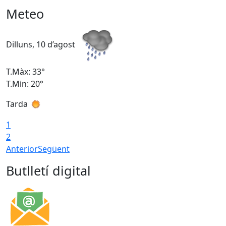
Meteo
Dilluns, 10 d’agost
D
T.Màx: 33°
T
T.Min: 20°
T
Tarda
T
1
2
Anterior
Següent
Butlletí digital