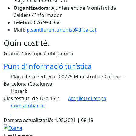
Plaça de la Pedrera, s/n
Organitzadors:
Ajuntament de Monistrol de
Calders / Informador
Telèfon:
676 994 356
Mail:
p.santllorenc.monist@diba.cat
Quin cost té:
Gratuït / Inscripció obligatòria
Punt d'informació turística
Plaça de la Pedrera - 08275 Monistrol de Calders -
Barcelona (Catalunya)
Horari:
dies festius, de 10 a 15 h.
Amplieu el mapa
Com arribar-hi
Leaflet
| ©
OpenStreetMap
contributors
Facebook
X
+
Darrera actualització: 4.05.2021 | 08:18
−
Dama