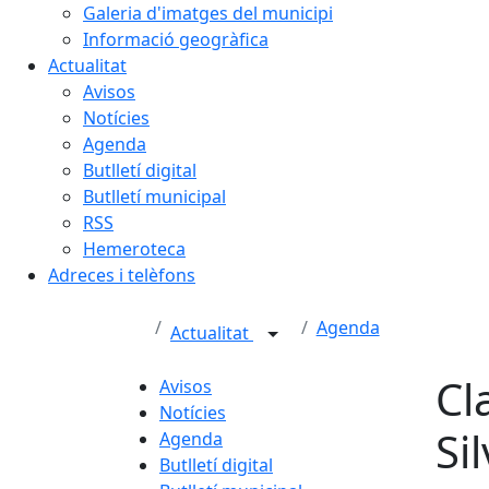
Galeria d'imatges del municipi
Informació geogràfica
Actualitat
Avisos
Notícies
Agenda
Butlletí digital
Butlletí municipal
RSS
Hemeroteca
Adreces i telèfons
Agenda
Actualitat
Cl
Avisos
Notícies
Si
Agenda
Butlletí digital