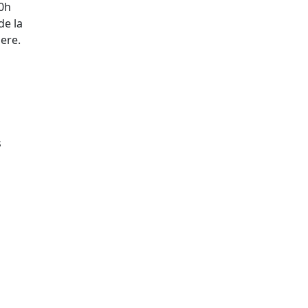
30h
de la
nere.
s
tributors