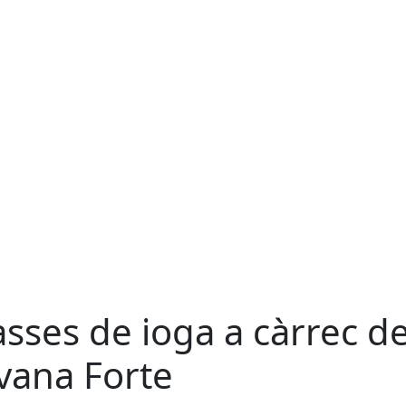
asses de ioga a càrrec d
lvana Forte