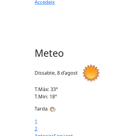
Accedeix
Meteo
Dissabte, 8 d’agost
T.Màx: 33°
T.Min: 18°
Tarda
1
2