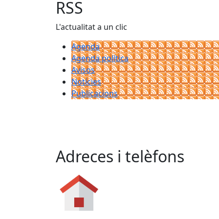
−
RSS
L'actualitat a un clic
Agenda
Agenda política
Avisos
Notícies
Publicacions
Adreces i telèfons