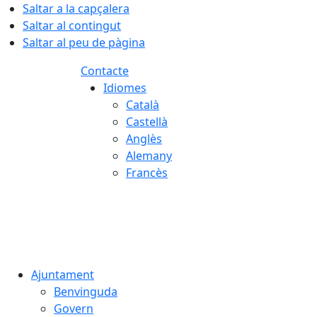
Saltar a la capçalera
Saltar al contingut
Saltar al peu de pàgina
Contacte
Idiomes
Català
Castellà
Anglès
Alemany
Francès
07.08.2026 | 20:26
Ajuntament
Benvinguda
Govern