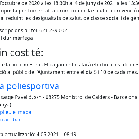
d’octubre de 2020 a les 18:30h al 4 de juny de 2021 a les 13:
oposta per fomentat la promoció de la salut i la prevenció 
ia, reduint les desigualtats de salut, de classe social i de gè
scripcions al: tel. 621 239 002
l dur màrfega
n cost té:
ortació trimestral. El pagament es farà efectiu a les oficine
ció al públic de l'Ajuntament entre el dia 5 i 10 de cada mes.
ta poliesportiva
satge Pavelló, s/n - 08275 Monistrol de Calders - Barcelona
unya)
plieu el mapa
 arribar-hi
Leaflet
| ©
OpenStreetMap
con
cebook
X
a actualització: 4.05.2021 | 08:19