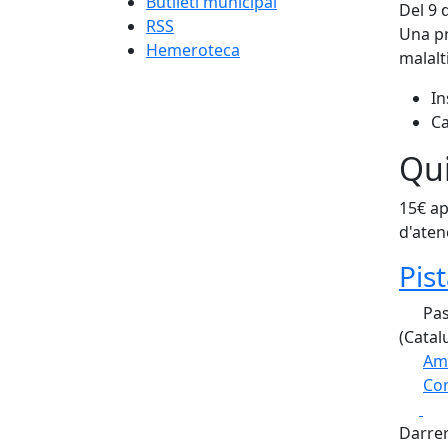
Butlletí municipal
Del 9 
RSS
Una pr
Hemeroteca
malalt
In
Ca
Qui
15€ ap
d'aten
Pis
Pas
(Catal
Am
Com
Fa
+
Darrer