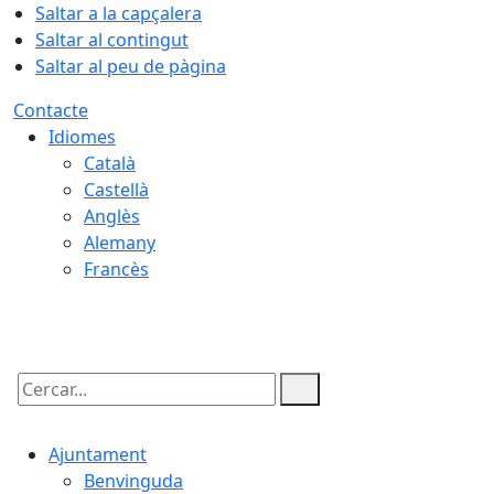
Saltar a la capçalera
Saltar al contingut
Saltar al peu de pàgina
Contacte
Idiomes
Català
Castellà
Anglès
Alemany
Francès
07.08.2026 | 06:19
Cercar:
Ajuntament
Benvinguda