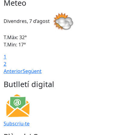
Meteo
Divendres, 7 d’agost
D
T.Màx: 32°
T
T.Min: 17°
T
1
T
2
Anterior
Següent
Butlletí digital
Subscriu-te