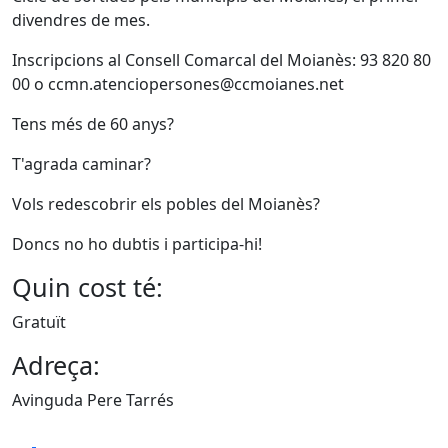
divendres de mes.
Inscripcions al Consell Comarcal del Moianès: 93 820 80
00 o ccmn.atenciopersones@ccmoianes.net
Tens més de 60 anys?
T'agrada caminar?
Vols redescobrir els pobles del Moianès?
Doncs no ho dubtis i participa-hi!
Quin cost té:
Gratuït
Adreça:
Avinguda Pere Tarrés
Facebook
X