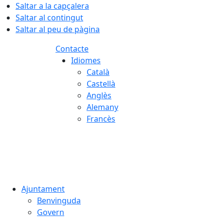
Saltar a la capçalera
Saltar al contingut
Saltar al peu de pàgina
Contacte
Idiomes
Català
Castellà
Anglès
Alemany
Francès
08.08.2026 | 00:28
Ajuntament
Benvinguda
Govern