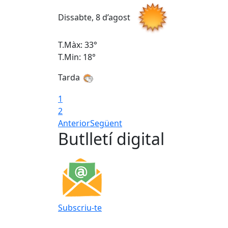
Dissabte, 8 d’agost
T.Màx: 33°
T.Min: 18°
Tarda
1
2
Anterior
Següent
Butlletí digital
Subscriu-te