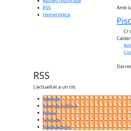
Butlletí municipal
RSS
Amb la
Hemeroteca
Pis
C/ 
Calder
Am
Com
Fa
+
Darrer
−
RSS
L'actualitat a un clic
Agenda
Agenda política
Avisos
Notícies
Publicacions