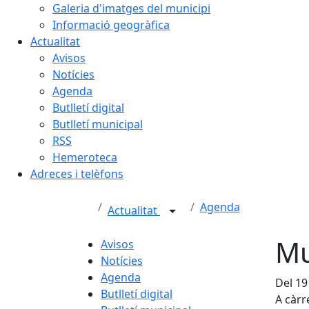
Galeria d'imatges del municipi
Informació geogràfica
Actualitat
Avisos
Notícies
Agenda
Butlletí digital
Butlletí municipal
RSS
Hemeroteca
Adreces i telèfons
Agenda
Actualitat
Mu
Avisos
Notícies
Agenda
Del 19
Butlletí digital
A càrr