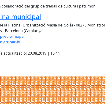
 col·laboració del grup de treball de cultura i patrimoni.
cina municipal
de la Piscina (Urbanització Masia del Solà) - 08275 Monistrol
s - Barcelona (Catalunya)
plieu el mapa
 arribar-hi
Leaflet
| ©
OpenStreetMap
con
cebook
X
a actualització: 20.08.2019 | 10:44