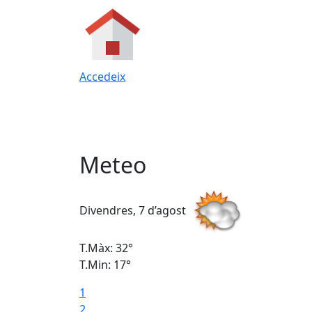
Accedeix
Meteo
Divendres, 7 d’agost
T.Màx: 32°
T.Min: 17°
1
2