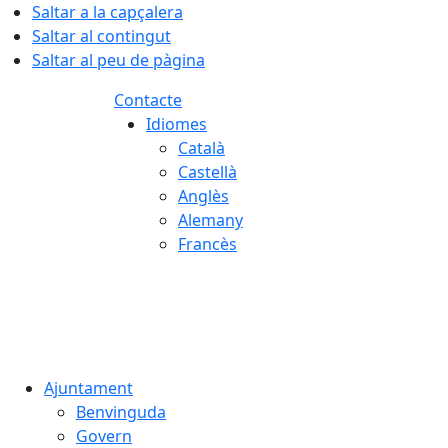
Saltar a la capçalera
Saltar al contingut
Saltar al peu de pàgina
Contacte
Idiomes
Català
Castellà
Anglès
Alemany
Francès
06.08.2026 | 18:01
Ajuntament
Benvinguda
Govern