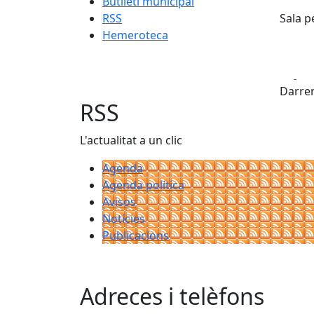
Butlletí municipal
RSS
Sala p
Hemeroteca
Fa
Darrer
RSS
L'actualitat a un clic
Agenda
Agenda política
Avisos
Notícies
Publicacions
Adreces i telèfons