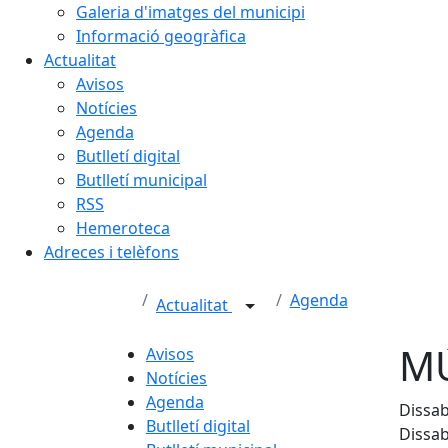
Galeria d'imatges del municipi
Informació geogràfica
Actualitat
Avisos
Notícies
Agenda
Butlletí digital
Butlletí municipal
RSS
Hemeroteca
Adreces i telèfons
Agenda
Actualitat
MÚ
Avisos
Notícies
Agenda
Dissab
Butlletí digital
Dissab