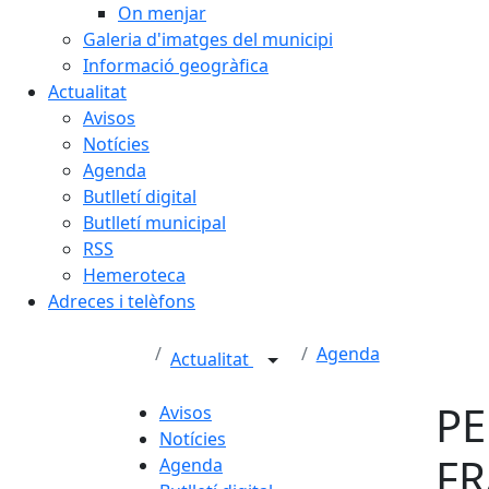
On menjar
Galeria d'imatges del municipi
Informació geogràfica
Actualitat
Avisos
Notícies
Agenda
Butlletí digital
Butlletí municipal
RSS
Hemeroteca
Adreces i telèfons
Agenda
Actualitat
PE
Avisos
Notícies
F
Agenda