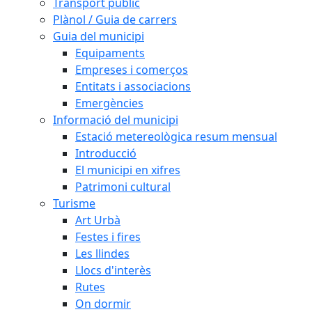
Transport públic
Plànol / Guia de carrers
Guia del municipi
Equipaments
Empreses i comerços
Entitats i associacions
Emergències
Informació del municipi
Estació metereològica resum mensual
Introducció
El municipi en xifres
Patrimoni cultural
Turisme
Art Urbà
Festes i fires
Les llindes
Llocs d'interès
Rutes
On dormir