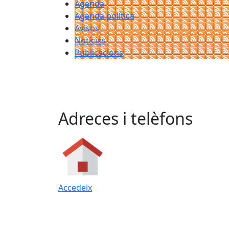
Agenda
Agenda política
Avisos
Notícies
Publicacions
Adreces i telèfons
Accedeix