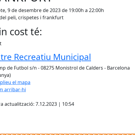
te, 9 de desembre de 2023 de 19:00h a 22:00h
del peli, crispetes i frankfurt
n cost té:
t
tre Recreatiu Municipal
p de Futbol s/n - 08275 Monistrol de Calders - Barcelona
unya)
plieu el mapa
 arribar-hi
Leaflet
| ©
OpenStreetMap
con
cebook
X
a actualització: 7.12.2023 | 10:54