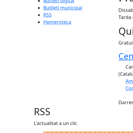
Butlletí digital
Butlletí municipal
Dissab
RSS
Tarda 
Hemeroteca
Qui
Gratuï
Cen
Cam
(Catal
Am
Com
Fa
+
Darrer
−
RSS
L'actualitat a un clic