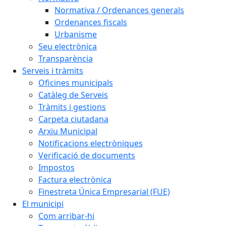
Normativa / Ordenances generals
Ordenances fiscals
Urbanisme
Seu electrònica
Transparència
Serveis i tràmits
Oficines municipals
Catàleg de Serveis
Tràmits i gestions
Carpeta ciutadana
Arxiu Municipal
Notificacions electròniques
Verificació de documents
Impostos
Factura electrònica
Finestreta Única Empresarial (FUE)
El municipi
Com arribar-hi