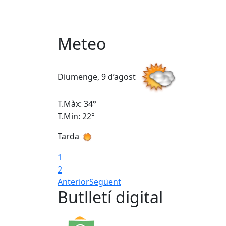
Meteo
Diumenge, 9 d’agost
T.Màx: 34°
T.Min: 22°
Tarda
1
2
Anterior
Següent
Butlletí digital