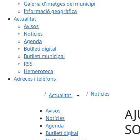
Galeria d'imatges del municipi
Informació geogràfica
Actualitat
Avisos
Notícies
Agenda
Butlletí digital
Butlletí municipal
RSS
Hemeroteca
Adreces i telèfons
Notícies
Actualitat
AJ
Avisos
Notícies
SO
Agenda
Butlletí digital