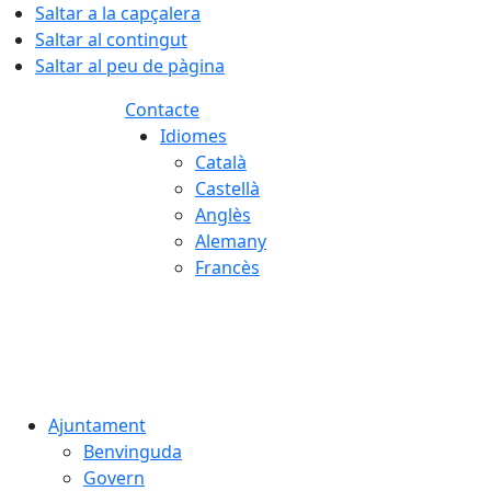
Saltar a la capçalera
Saltar al contingut
Saltar al peu de pàgina
Contacte
Idiomes
Català
Castellà
Anglès
Alemany
Francès
07.08.2026 | 15:28
Ajuntament
Benvinguda
Govern