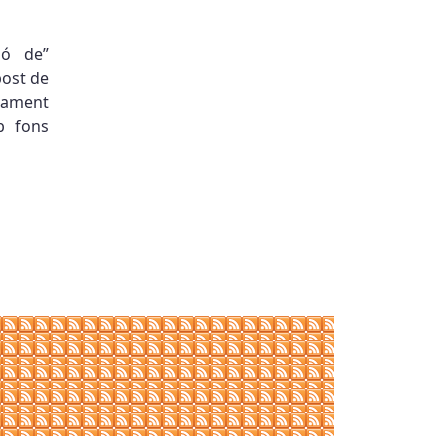
ió de”
post de
rtament
b fons