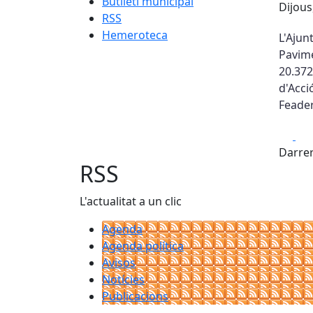
Butlletí municipal
Dijous
RSS
Hemeroteca
L'Aju
Pavime
20.372
d'Acc
Feader
Fa
Darrer
RSS
L'actualitat a un clic
Agenda
Agenda política
Avisos
Notícies
Publicacions