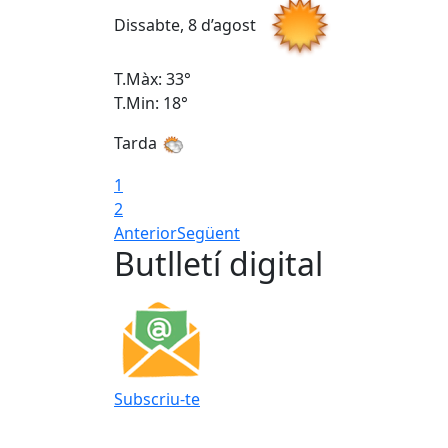
Dissabte, 8 d’agost
T.Màx: 33°
T.Min: 18°
Tarda
1
2
Anterior
Següent
Butlletí digital
Subscriu-te