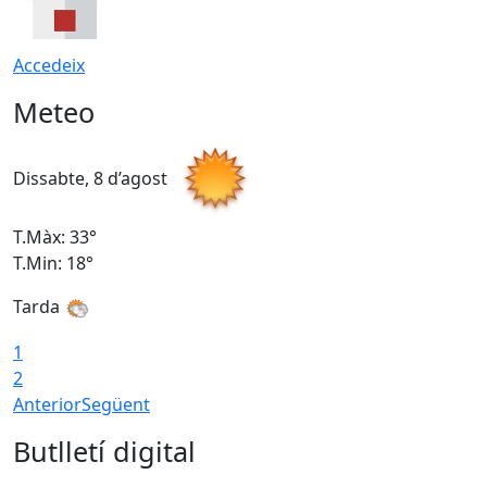
Accedeix
Meteo
Dissabte, 8 d’agost
D
T.Màx: 33°
T
T.Min: 18°
T
Tarda
1
2
Anterior
Següent
Butlletí digital