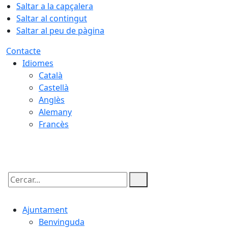
Saltar a la capçalera
Saltar al contingut
Saltar al peu de pàgina
Contacte
Idiomes
Català
Castellà
Anglès
Alemany
Francès
07.08.2026 | 14:49
Cercar:
Ajuntament
Benvinguda