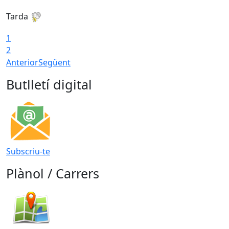
Tarda
T
1
2
Anterior
Següent
Butlletí digital
Subscriu-te
Plànol / Carrers