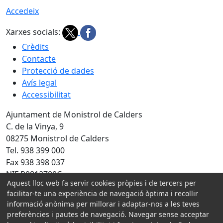
Accedeix
Xarxes socials:
Crèdits
Contacte
Protecció de dades
Avís legal
Accessibilitat
Ajuntament de Monistrol de Calders
C. de la Vinya, 9
08275 Monistrol de Calders
Tel. 938 399 000
Fax 938 398 037
NIF P0812700C
Aquest lloc web fa servir cookies pròpies i de tercers per
Amb la col·laboració de:
facilitar-te una experiència de navegació òptima i recollir
informació anònima per millorar i adaptar-nos a les teves
preferències i pautes de navegació. Navegar sense acceptar