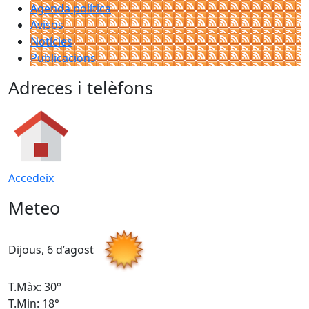
Agenda política
Avisos
Notícies
Publicacions
Adreces i telèfons
Accedeix
Meteo
Dijous, 6 d’agost
D
T.Màx: 30°
T
T.Min: 18°
T