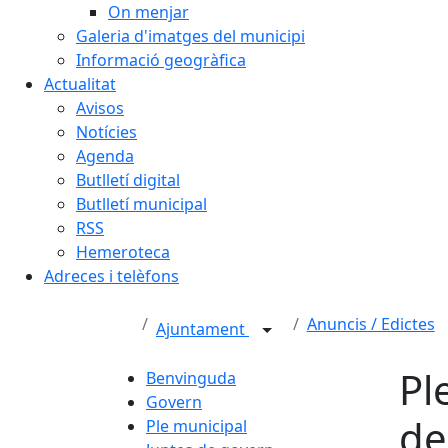
On menjar
Galeria d'imatges del municipi
Informació geogràfica
Actualitat
Avisos
Notícies
Agenda
Butlletí digital
Butlletí municipal
RSS
Hemeroteca
Adreces i telèfons
Anuncis / Edictes
Ajuntament
Pl
Benvinguda
Govern
de
Ple municipal