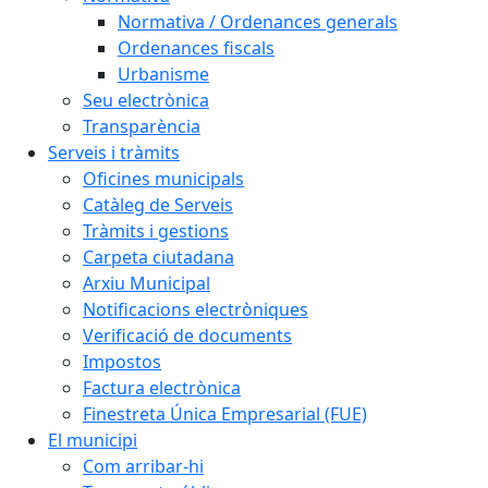
Normativa / Ordenances generals
Ordenances fiscals
Urbanisme
Seu electrònica
Transparència
Serveis i tràmits
Oficines municipals
Catàleg de Serveis
Tràmits i gestions
Carpeta ciutadana
Arxiu Municipal
Notificacions electròniques
Verificació de documents
Impostos
Factura electrònica
Finestreta Única Empresarial (FUE)
El municipi
Com arribar-hi