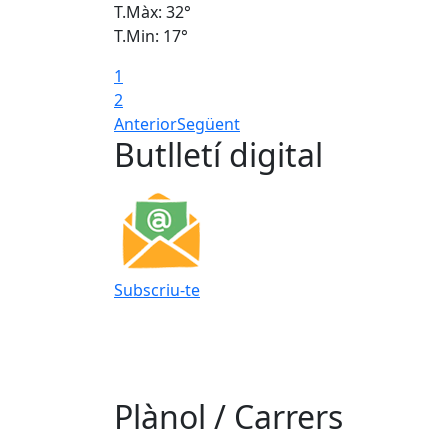
T.Màx: 32°
T.Min: 17°
1
2
Anterior
Següent
Butlletí digital
Subscriu-te
Plànol / Carrers