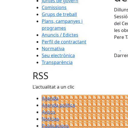
Juntes de govern
Comissions
Dillun
Grups de treball
Sessió
Plans, campanyes i
del Ce
programes
les ob
Anuncis / Edictes
Pere T
Perfil de contractant
Fa
Normativa
Seu electrònica
Darrer
Transparència
RSS
L'actualitat a un clic
Agenda
Agenda política
Avisos
Notícies
Publicacions