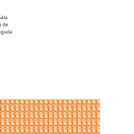
Sala
u de
inguda