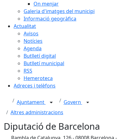
On menjar
Galeria d'imatges del municipi
Informació geogràfica
Actualitat
Avisos
Notícies
Agenda
Butlletí digital
Butlletí municipal
RSS
Hemeroteca
Adreces i telèfons
Ajuntament
Govern
Altres administracions
Diputació de Barcelona
Rambla de Catalunya, 126 - 08008 Barcelona -