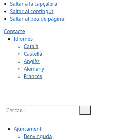
Saltar a la capçalera
Saltar al contingut
Saltar al peu de pàgina
Contacte
Idiomes
Català
Castellà
Anglès
Alemany
Francès
08.08.2026 | 16:20
Cercar:
Ajuntament
Benvinguda