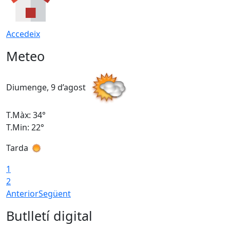
Accedeix
Meteo
Diumenge, 9 d’agost
D
T.Màx: 34°
T
T.Min: 22°
T
Tarda
T
1
2
Anterior
Següent
Butlletí digital