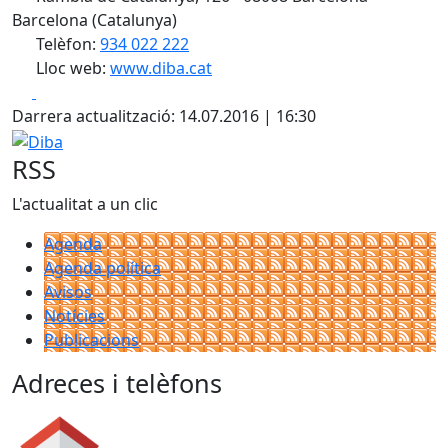
Barcelona (Catalunya)
Telèfon:
934 022 222
Lloc web:
www.diba.cat
Facebook
X
Darrera actualització: 14.07.2016 | 16:30
Diba
RSS
L'actualitat a un clic
Agenda
Agenda política
Avisos
Notícies
Publicacions
Adreces i telèfons