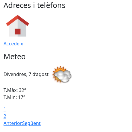
Adreces i telèfons
Accedeix
Meteo
Divendres, 7 d’agost
D
T.Màx: 32°
T
T.Min: 17°
T
1
T
2
Anterior
Següent