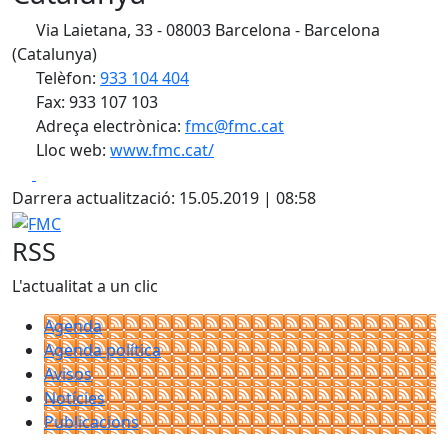
Via Laietana, 33 - 08003 Barcelona - Barcelona
(Catalunya)
Telèfon:
933 104 404
Fax: 933 107 103
Adreça electrònica:
fmc@fmc.cat
Lloc web:
www.fmc.cat/
Facebook
X
Darrera actualització: 15.05.2019 | 08:58
FMC
RSS
L'actualitat a un clic
Agenda
Agenda política
Avisos
Notícies
Publicacions