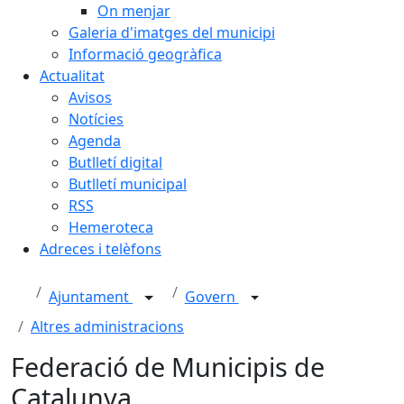
On menjar
Galeria d'imatges del municipi
Informació geogràfica
Actualitat
Avisos
Notícies
Agenda
Butlletí digital
Butlletí municipal
RSS
Hemeroteca
Adreces i telèfons
Ajuntament
Govern
Altres administracions
Federació de Municipis de
Catalunya