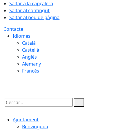
Saltar a la capçalera
Saltar al contingut
Saltar al peu de pàgina
Contacte
Idiomes
Català
Castellà
Anglès
Alemany
Francès
07.08.2026 | 09:17
Cercar:
Ajuntament
Benvinguda