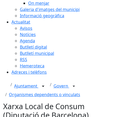
On menjar
Galeria d'imatges del municipi
Informació geogràfica
Actualitat
Avisos
Notícies
Agenda
Butlletí digital
Butlletí municipal
RSS
Hemeroteca
Adreces i telèfons
Ajuntament
Govern
Organismes dependents o vinculats
Xarxa Local de Consum
(Diputació de Barcelona)