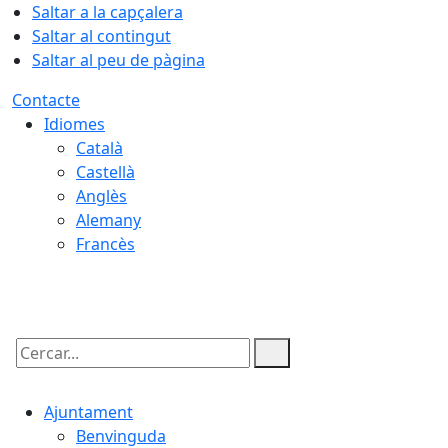
Saltar a la capçalera
Saltar al contingut
Saltar al peu de pàgina
Contacte
Idiomes
Català
Castellà
Anglès
Alemany
Francès
09.08.2026 | 05:55
Cercar:
Ajuntament
Benvinguda