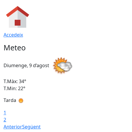
Accedeix
Meteo
Diumenge, 9 d’agost
D
T.Màx: 34°
T
T.Min: 22°
T
Tarda
T
1
2
Anterior
Següent