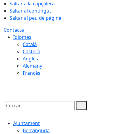
Saltar a la capçalera
Saltar al contingut
Saltar al peu de pàgina
Contacte
Idiomes
Català
Castellà
Anglès
Alemany
Francès
06.08.2026 | 11:24
Cercar:
Ajuntament
Benvinguda