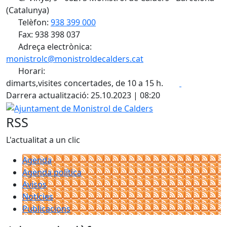
(Catalunya)
Telèfon:
938 399 000
Fax: 938 398 037
Adreça electrònica:
monistrolc@monistroldecalders.cat
Horari:
Facebook
X
dimarts,visites concertades, de 10 a 15 h.
Darrera actualització: 25.10.2023 | 08:20
Ajuntament de Monistrol de Calders
RSS
L'actualitat a un clic
Agenda
Agenda política
Avisos
Notícies
Publicacions