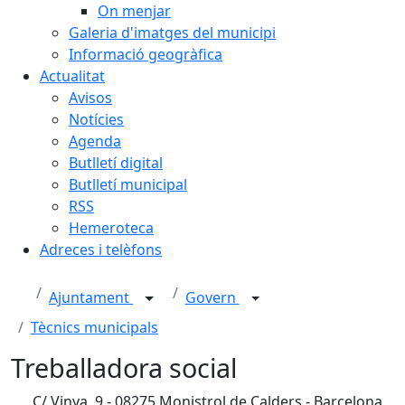
On menjar
Galeria d'imatges del municipi
Informació geogràfica
Actualitat
Avisos
Notícies
Agenda
Butlletí digital
Butlletí municipal
RSS
Hemeroteca
Adreces i telèfons
Ajuntament
Govern
Tècnics municipals
Treballadora social
C/ Vinya, 9 - 08275 Monistrol de Calders - Barcelona