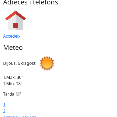
Adreces i telèfons
Accedeix
Meteo
Dijous, 6 d’agost
D
T.Màx: 30°
T
T.Min: 18°
T
Tarda
T
1
2