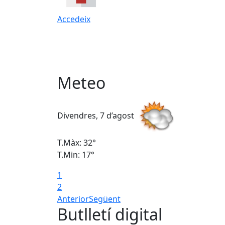
Accedeix
Meteo
Divendres, 7 d’agost
T.Màx: 32°
T.Min: 17°
1
2
Anterior
Següent
Butlletí digital