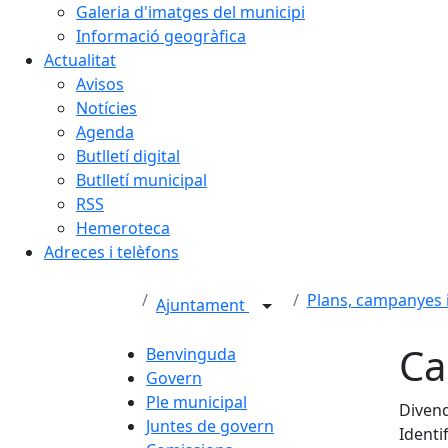
Galeria d'imatges del municipi
Informació geogràfica
Actualitat
Avisos
Notícies
Agenda
Butlletí digital
Butlletí municipal
RSS
Hemeroteca
Adreces i telèfons
Plans, campanyes 
Ajuntament
Ca
Benvinguda
Govern
Ple municipal
Divend
Juntes de govern
Identif