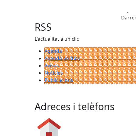
Fa
Darrer
RSS
L'actualitat a un clic
Agenda
Agenda política
Avisos
Notícies
Publicacions
Adreces i telèfons