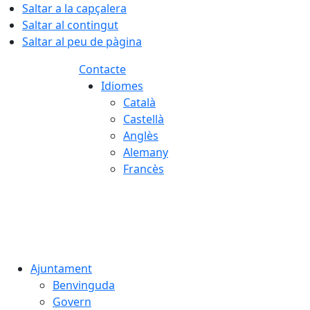
Saltar a la capçalera
Saltar al contingut
Saltar al peu de pàgina
Contacte
Idiomes
Català
Castellà
Anglès
Alemany
Francès
06.08.2026 | 21:10
Ajuntament
Benvinguda
Govern