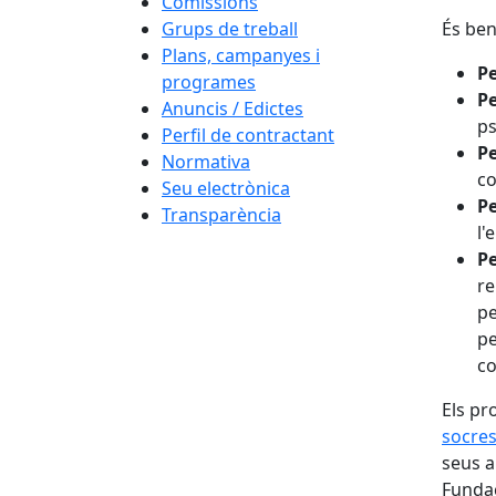
Comissions
Grups de treball
És bene
Plans, campanyes i
Pe
programes
Pe
Anuncis / Edictes
ps
Perfil de contractant
Pe
Normativa
co
Seu electrònica
Pe
Transparència
l'
Pe
re
pe
pe
co
Els pr
socre
seus a
Fundac