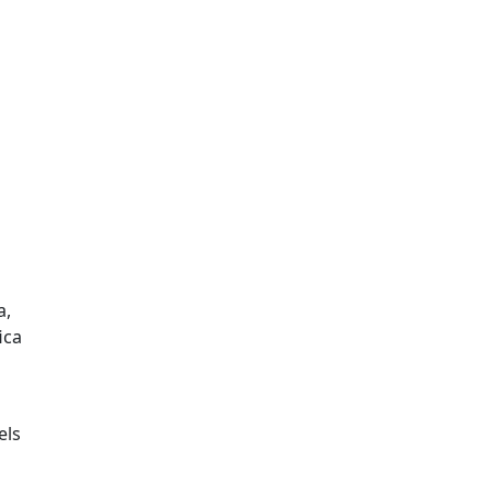
l
a,
ica
els