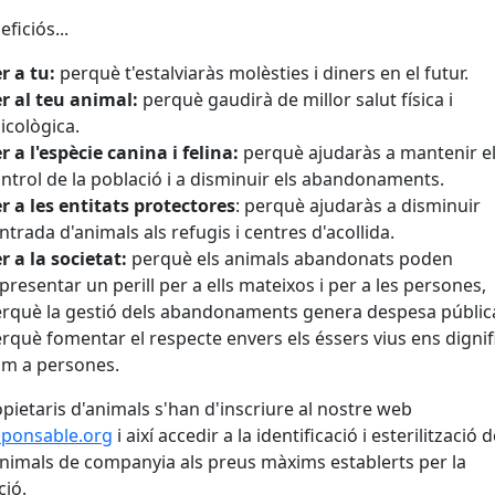
ficiós...
r a tu:
perquè t'estalviaràs molèsties i diners en el futur.
r al teu animal:
perquè gaudirà de millor salut física i
icològica.
r a l'espècie canina i felina:
perquè ajudaràs a mantenir e
ntrol de la població i a disminuir els abandonaments.
r a les entitats protectores
: perquè ajudaràs a disminuir
entrada d'animals als refugis i centres d'acollida.
r a la societat:
perquè els animals abandonats poden
presentar un perill per a ells mateixos i per a les persones,
rquè la gestió dels abandonaments genera despesa públic
rquè fomentar el respecte envers els éssers vius ens dignif
m a persones.
opietaris d'animals s'han d'inscriure al nostre web
sponsable.org
i així accedir a la identificació i esterilització d
nimals de companyia als preus màxims establerts per la
ió.