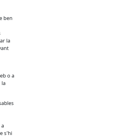
de ben
s
ar la
vant
web o a
 la
sables
 a
e s'hi