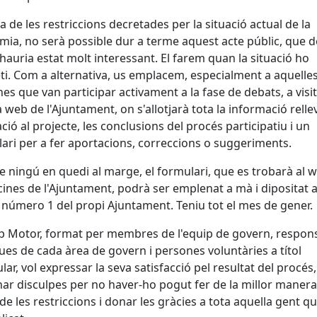
a de les restriccions decretades per la situació actual de la
ia, no serà possible dur a terme aquest acte públic, que 
hauria estat molt interessant. El farem quan la situació ho
i. Com a alternativa, us emplacem, especialment a aquelle
es que van participar activament a la fase de debats, a visit
 web de l'Ajuntament, on s'allotjarà tota la informació relle
ació al projecte, les conclusions del procés participatiu i un
ari per a fer aportacions, correccions o suggeriments.
ue ningú en quedi al marge, el formulari, que es trobarà al 
icines de l'Ajuntament, podrà ser emplenat a mà i dipositat a
 número 1 del propi Ajuntament. Teniu tot el mes de gener.
p Motor, format per membres de l'equip de govern, respon
ues de cada àrea de govern i persones voluntàries a títol
ular, vol expressar la seva satisfacció pel resultat del procés,
r disculpes per no haver-ho pogut fer de la millor manera
de les restriccions i donar les gràcies a tota aquella gent qu