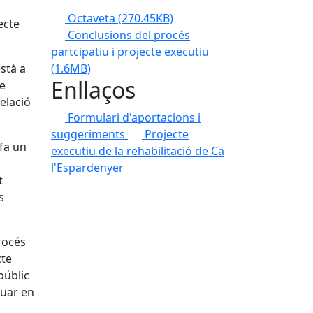
Octaveta
(270.45KB)
ecte
Conclusions del procés
partcipatiu i projecte executiu
(1.6MB)
stà a
Enllaços
ue
elació
Formulari d'aportacions i
suggeriments
Projecte
 fa un
executiu de la rehabilitació de Ca
l'Espardenyer
t
s
rocés
cte
públic
suar en