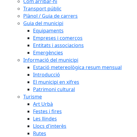
Com arribar-hi
Transport públic
Plànol / Guia de carrers
Guia del municipi
Equipaments
Empreses i comerços
Entitats i associacions
Emergències
Informació del municipi
Estació metereològica resum mensual
Introducció
El municipi en xifres
Patrimoni cultural
Turisme
Art Urbà
Festes i fires
Les llindes
Llocs d'interès
Rutes