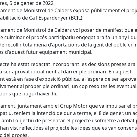
es, 5 de gener de 2022
tament de Monistrol de Calders exposa públicament el proj
abilitació de Ca l'Espardenyer (BCIL).
tament de Monistrol de Calders vol posar de manifest que e
e culminar el procés participatiu engegat ara fa un any i q
de recollir tota mena d'aportacions de la gent del poble en r
os d'aquest futur equipament municipal.
jecte ha estat redactat incorporant les decisions preses ara
va ser aprovat inicialment al darrer ple ordinari. En aquest
 està en fase d'exposició pública, a l'espera de ser aprova
tivament al proper ple ordinari, un cop resoltes les eventual
acions que pugui haver-hi.
tament, juntament amb el Grup Motor que va impulsar el p
ipatiu, teníem la intenció de dur a terme, el 8 de gener, un a
, amb l'objectiu de presentar el projecte i sotmetre a debat 
han vist reflectides al projecte les idees que es van consen
c del procés.