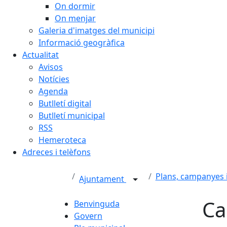
On dormir
On menjar
Galeria d'imatges del municipi
Informació geogràfica
Actualitat
Avisos
Notícies
Agenda
Butlletí digital
Butlletí municipal
RSS
Hemeroteca
Adreces i telèfons
Plans, campanyes 
Ajuntament
Ca
Benvinguda
Govern