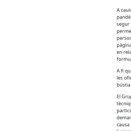
A caus
pandèm
segur 
permet
person
pàgina
en rel
formul
A fi q
les of
bústia
El Gru
tècniq
partic
demana
causa 