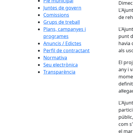
Ple municipal
Dimecr
Juntes de govern
L'Ajun
Comissions
de reh
Grups de treball
Plans, campanyes i
L'Ajun
programes
punt d
Anuncis / Edictes
havia 
Perfil de contractant
als us
Normativa
El pro
Seu electrònica
any i 
Transparència
moment
defini
al·leg
L'Ajun
partic
públic
com s'
el mar