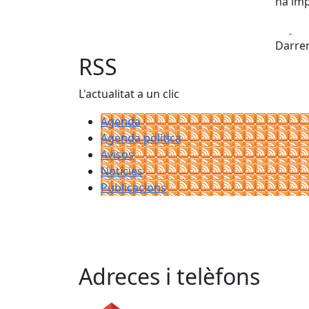
ha imp
Fa
Darrer
RSS
L'actualitat a un clic
Agenda
Agenda política
Avisos
Notícies
Publicacions
Adreces i telèfons