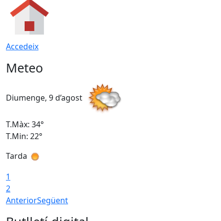
Accedeix
Meteo
Diumenge, 9 d’agost
D
T.Màx: 34°
T
T.Min: 22°
T
Tarda
T
1
2
Anterior
Següent