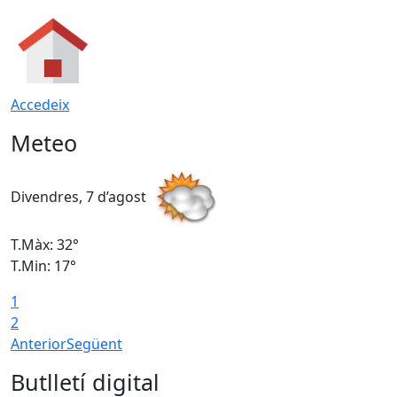
Accedeix
Meteo
Divendres, 7 d’agost
D
T.Màx: 32°
T
T.Min: 17°
T
1
T
2
Anterior
Següent
Butlletí digital