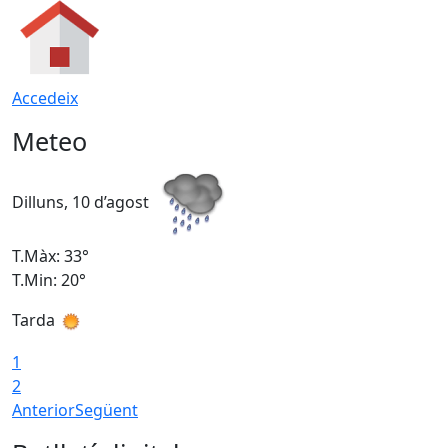
Accedeix
Meteo
Dilluns, 10 d’agost
D
T.Màx: 33°
T
T.Min: 20°
T
Tarda
T
1
2
Anterior
Següent