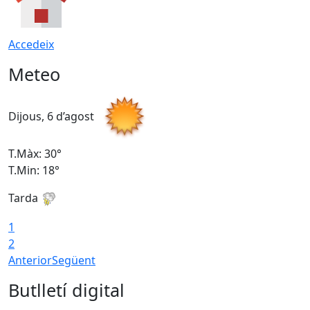
Accedeix
Meteo
Dijous, 6 d’agost
D
T.Màx: 30°
T
T.Min: 18°
T
Tarda
T
1
2
Anterior
Següent
Butlletí digital