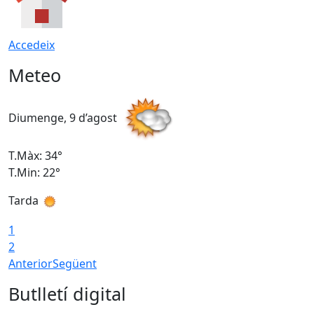
Accedeix
Meteo
Diumenge, 9 d’agost
D
T.Màx: 34°
T
T.Min: 22°
T
Tarda
T
1
2
Anterior
Següent
Butlletí digital