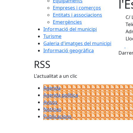
l'
Equipaments
Empreses i comerços
Entitats i associacions
C/ 
Emergències
Tel
Informació del municipi
Adr
Turisme
Llo
Galeria d'imatges del municipi
Fa
Informació geogràfica
Darrer
RSS
L'actualitat a un clic
Agenda
Agenda política
Avisos
Notícies
Publicacions