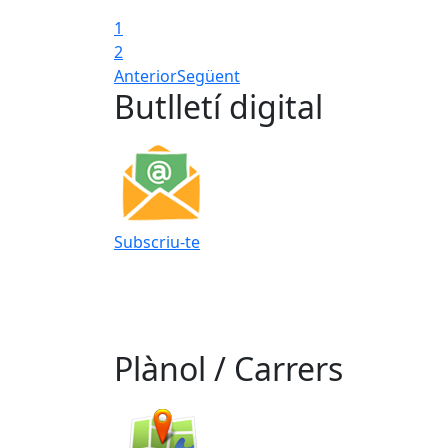
1
2
Anterior
Següent
Butlletí digital
Subscriu-te
Plànol / Carrers