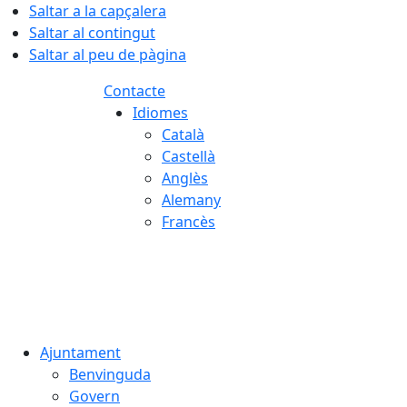
Saltar a la capçalera
Saltar al contingut
Saltar al peu de pàgina
Contacte
Idiomes
Català
Castellà
Anglès
Alemany
Francès
06.08.2026 | 14:43
Ajuntament
Benvinguda
Govern