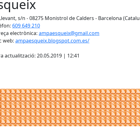
Esqueix
Llevant, s/n - 08275 Monistrol de Calders - Barcelona (Catal
èfon:
609 649 210
eça electrònica:
ampaesqueix@gmail.com
c web:
ampaesqueix.blogspot.com.es/
cebook
X
a actualització: 20.05.2019 | 12:41