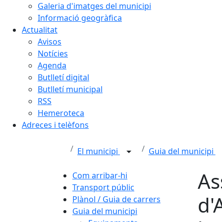
Galeria d'imatges del municipi
Informació geogràfica
Actualitat
Avisos
Notícies
Agenda
Butlletí digital
Butlletí municipal
RSS
Hemeroteca
Adreces i telèfons
El municipi
Guia del municipi
As
Com arribar-hi
Transport públic
d'
Plànol / Guia de carrers
Guia del municipi