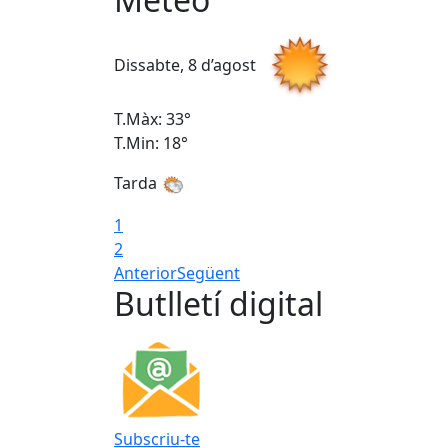
Dissabte, 8 d’agost
T.Màx: 33°
T.Min: 18°
Tarda
1
2
Anterior
Següent
Butlletí digital
Subscriu-te