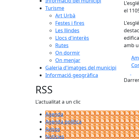
Informació del municipi
L'esgl
Turisme
el 110
Art Urbà
Festes i fires
L'esgl
Les llindes
destac
Llocs d'interès
edific
Rutes
amb un
On dormir
Am
On menjar
Com
Galeria d'imatges del municipi
Fa
Informació geogràfica
+
Darrer
−
RSS
L'actualitat a un clic
Agenda
Agenda política
Avisos
Notícies