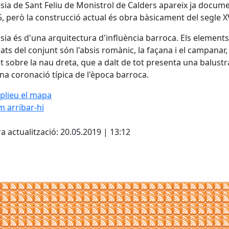
ésia de Sant Feliu de Monistrol de Calders apareix ja docu
5, però la construcció actual és obra bàsicament del segle XV
ésia és d'una arquitectura d'influència barroca. Els element
ats del conjunt són l'absis romànic, la façana i el campanar,
at sobre la nau dreta, que a dalt de tot presenta una balust
a coronació típica de l'època barroca.
plieu el mapa
 arribar-hi
Leaflet
| ©
OpenStreetMap
con
cebook
X
a actualització: 20.05.2019 | 13:12