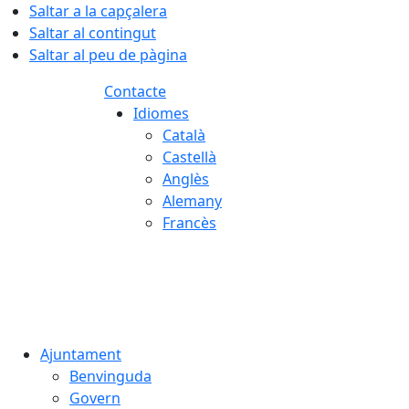
Saltar a la capçalera
Saltar al contingut
Saltar al peu de pàgina
Contacte
Idiomes
Català
Castellà
Anglès
Alemany
Francès
07.08.2026 | 18:43
Ajuntament
Benvinguda
Govern