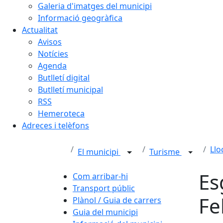
Galeria d'imatges del municipi
Informació geogràfica
Actualitat
Avisos
Notícies
Agenda
Butlletí digital
Butlletí municipal
RSS
Hemeroteca
Adreces i telèfons
Llo
El municipi
Turisme
Es
Com arribar-hi
Transport públic
Fe
Plànol / Guia de carrers
Guia del municipi