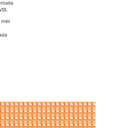
mentada
III.
s més
rada
tributors