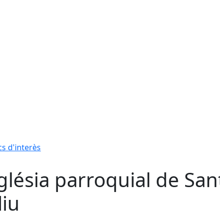
cs d'interès
glésia parroquial de San
liu