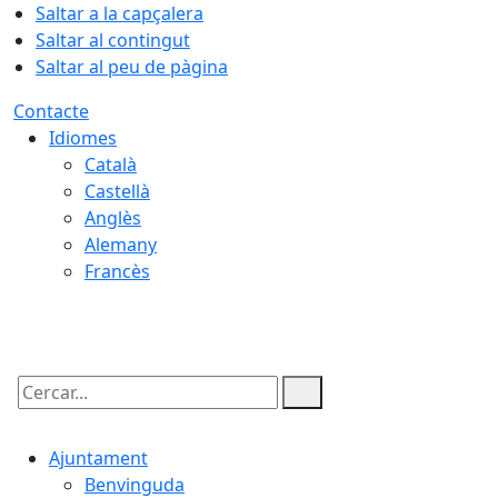
Saltar a la capçalera
Saltar al contingut
Saltar al peu de pàgina
Contacte
Idiomes
Català
Castellà
Anglès
Alemany
Francès
08.08.2026 | 12:04
Cercar:
Ajuntament
Benvinguda