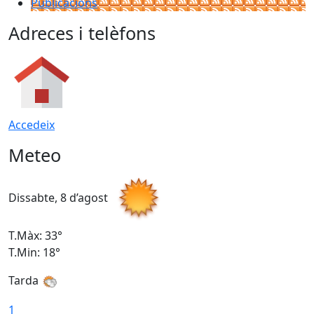
Publicacions
Adreces i telèfons
Accedeix
Meteo
Dissabte, 8 d’agost
D
T.Màx: 33°
T
T.Min: 18°
T
Tarda
1