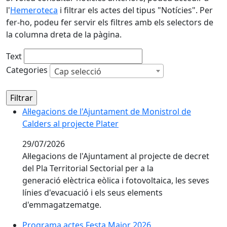
l'
Hemeroteca
i filtrar els actes del tipus "Notícies". Per
fer-ho, podeu fer servir els filtres amb els selectors de
la columna dreta de la pàgina.
Text
Categories
Cap selecció
Al·legacions de l'Ajuntament de Monistrol de
Calders al projecte Plater
29/07/2026
Al·legacions de l'Ajuntament al projecte de decret
del Pla Territorial Sectorial per a la
generació elèctrica eòlica i fotovoltaica, les seves
línies d'evacuació i els seus elements
d'emmagatzematge.
Programa actes Festa Major 2026
Programa actes Festa Major 2026