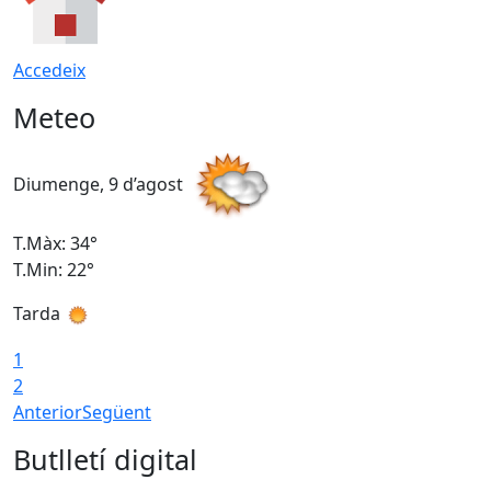
Accedeix
Meteo
Diumenge, 9 d’agost
D
T.Màx: 34°
T
T.Min: 22°
T
Tarda
T
1
2
Anterior
Següent
Butlletí digital