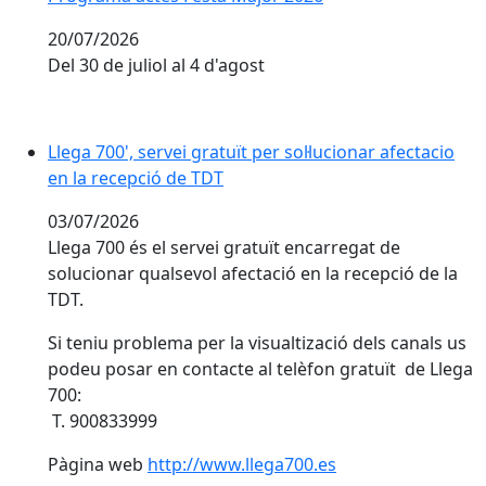
20/07/2026
Del 30 de juliol al 4 d'agost
Llega 700', servei gratuït per sol·lucionar afectacio en
Llega 700', servei gratuït per sol·lucionar afectacio
en la recepció de TDT
03/07/2026
Llega 700 és el servei gratuït encarregat de
solucionar qualsevol afectació en la recepció de la
TDT.
Si teniu problema per la visualtizació dels canals us
podeu posar en contacte al telèfon gratuït de Llega
700:
T. 900833999
Pàgina web
http://www.llega700.es