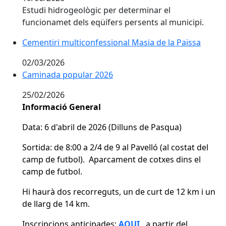
Estudi hidrogeològic per determinar el
funcionamet dels eqüífers persents al municipi.
Cementiri multiconfessional Masia de la Païssa
02/03/2026
Caminada popular 2026
Caminada popular 2026
25/02/2026
Informació General
Data: 6 d'abril de 2026 (Dilluns de Pasqua)
Sortida: de 8:00 a 2/4 de 9 al Pavelló (al costat del
camp de futbol).
Aparcament de cotxes dins el
camp de futbol.
Hi haurà dos recorreguts, un de curt de 12 km i un
de llarg de 14 km.
Inscripcions anticipades:
AQUI
, a partir del