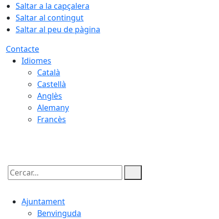
Saltar a la capçalera
Saltar al contingut
Saltar al peu de pàgina
Contacte
Idiomes
Català
Castellà
Anglès
Alemany
Francès
09.08.2026 | 07:49
Cercar:
Ajuntament
Benvinguda