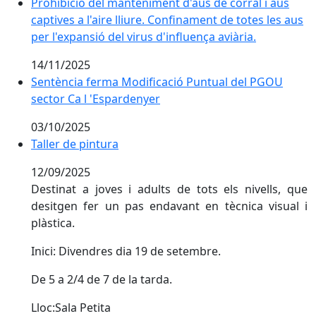
Prohibició del manteniment d'aus de corral i aus captiv
Prohibició del manteniment d'aus de corral i aus
captives a l'aire lliure. Confinament de totes les aus
per l'expansió del virus d'influença aviària.
14/11/2025
Sentència ferma Modificació Puntual del PGOU
sector Ca l 'Espardenyer
03/10/2025
Taller de pintura
Taller de pintura
12/09/2025
Destinat a joves i adults de tots els nivells, que
desitgen fer un pas endavant en tècnica visual i
plàstica.
Inici: Divendres dia 19 de setembre.
De 5 a 2/4 de 7 de la tarda.
Lloc:Sala Petita