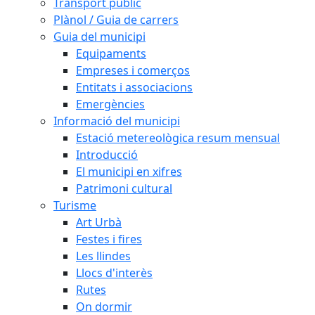
Transport públic
Plànol / Guia de carrers
Guia del municipi
Equipaments
Empreses i comerços
Entitats i associacions
Emergències
Informació del municipi
Estació metereològica resum mensual
Introducció
El municipi en xifres
Patrimoni cultural
Turisme
Art Urbà
Festes i fires
Les llindes
Llocs d'interès
Rutes
On dormir