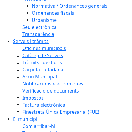
Normativa / Ordenances generals
Ordenances fiscals
Urbanisme
Seu electrònica
Transparència
Serveis i tràmits
Oficines municipals
Catàleg de Serveis
Tràmits i gestions
Carpeta ciutadana
Arxiu Municipal
Notificacions electròniques
Verificació de documents
Impostos
Factura electrònica
Finestreta Única Empresarial (FUE)
El municipi
Com arribar-hi