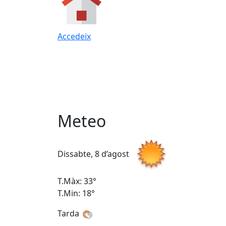
Accedeix
Meteo
Dissabte, 8 d’agost
T.Màx: 33°
T.Min: 18°
Tarda