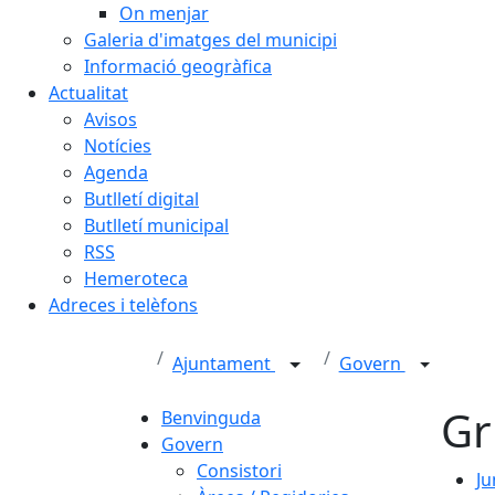
On menjar
Galeria d'imatges del municipi
Informació geogràfica
Actualitat
Avisos
Notícies
Agenda
Butlletí digital
Butlletí municipal
RSS
Hemeroteca
Adreces i telèfons
Ajuntament
Govern
Gr
Benvinguda
Govern
Consistori
Ju