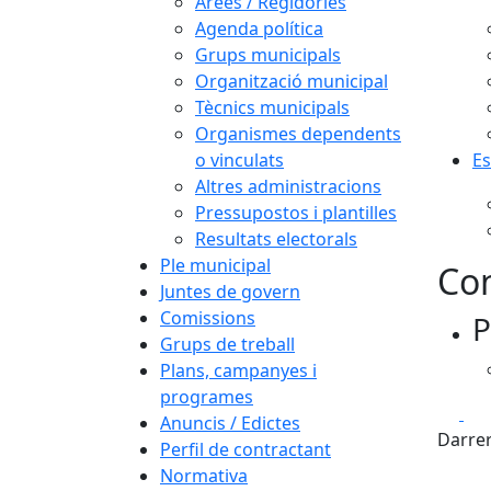
Àrees / Regidories
Agenda política
Grups municipals
Organització municipal
Tècnics municipals
Organismes dependents
o vinculats
Es
Altres administracions
Pressupostos i plantilles
Resultats electorals
Ple municipal
Con
Juntes de govern
Comissions
P
Grups de treball
Plans, campanyes i
programes
Fa
Anuncis / Edictes
Darrer
Perfil de contractant
Normativa