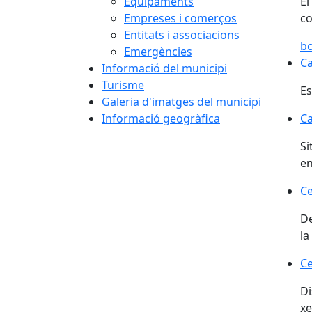
Equipaments
El
Empreses i comerços
co
Entitats i associacions
bc
Emergències
Ca
Informació del municipi
Turisme
Es
Galeria d'imatges del municipi
Ca
Informació geogràfica
Ca
Si
e
Ce
Ce
De
la
Ce
Ce
Di
xe