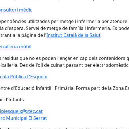
nsultori mèdic
nsultori mèdic
pendències utilitzades per metge i infermeria per atendre l
la d'espera. Servei de metge de família i infermeria. Es poden
trant a la pàgina de l'
Institut Català de la Salut
.
ixalleria mòbil
ixalleria mòbil
s residus que no es poden llençar en cap dels contenidors qu
ixalleria. Des de l'oli de cuinar, passant per electrodomèsti
cola Pública L'Esqueix
cola Pública L'Esqueix
ntre d'Educació Infantil i Primària. Forma part de la Zona E
ar d'Infants.
iplesqueix@xtec.cat
rc Municipal El Serrat
rc Municipal El Serrat