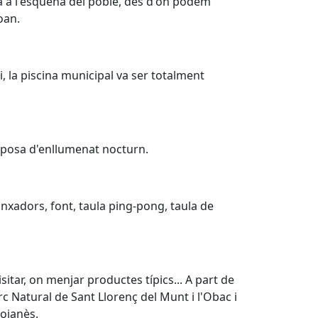
a a l'esquena del poble, des d'on podem
oan.
i, la piscina municipal va ser totalment
isposa d'enllumenat nocturn.
onxadors, font, taula ping-pong, taula de
sitar, on menjar productes típics... A part de
rc Natural de Sant Llorenç del Munt i l'Obac i
oianès.