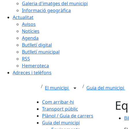
Galeria d'imatges del municipi
Informació geogràfica
Actualitat
Avisos
Notícies
Agenda
Butlletí digital
Butlletí municipal
RSS
Hemeroteca
Adreces i telèfons
El municipi
Guia del municipi
Eq
Com arribar-hi
Transport públic
Plànol / Guia de carrers
Bi
Bi
Guia del municipi