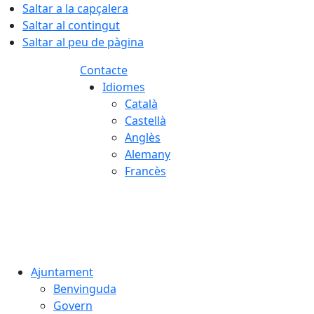
Saltar a la capçalera
Saltar al contingut
Saltar al peu de pàgina
Contacte
Idiomes
Català
Castellà
Anglès
Alemany
Francès
08.08.2026 | 17:15
Ajuntament
Benvinguda
Govern