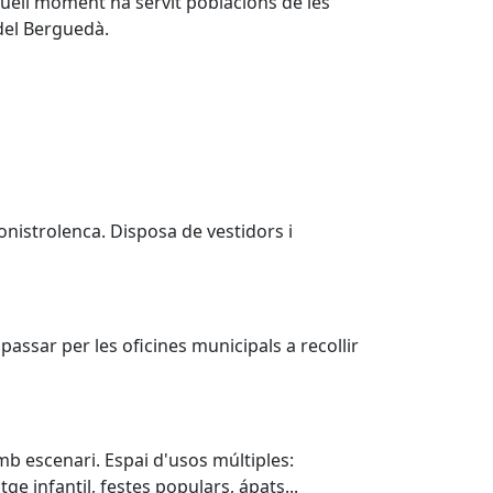
aquell moment ha servit poblacions de les
del Berguedà.
 Monistrolenca. Disposa de vestidors i
passar per les oficines municipals a recollir
mb escenari. Espai d'usos múltiples:
ge infantil, festes populars, ápats...