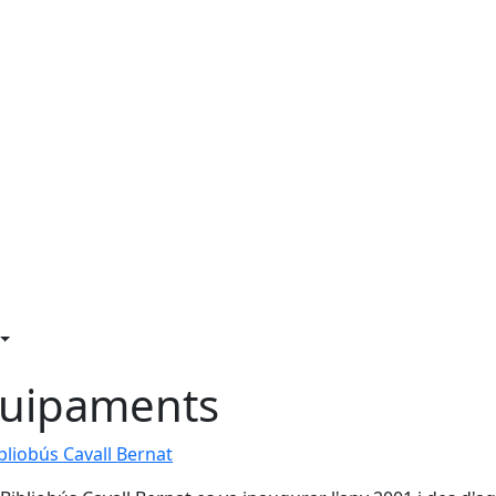
uipaments
bliobús Cavall Bernat
bliobús Cavall Bernat