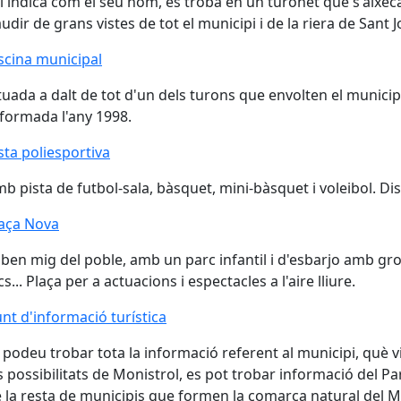
l indica com el seu nom, es troba en un turonet que s'aixec
udir de grans vistes de tot el municipi i de la riera de Sant J
scina municipal
scina municipal
tuada a dalt de tot d'un dels turons que envolten el municip
formada l'any 1998.
sta poliesportiva
sta poliesportiva
b pista de futbol-sala, bàsquet, mini-bàsquet i voleibol. D
aça Nova
aça Nova
 ben mig del poble, amb un parc infantil i d'esbarjo amb gr
cs... Plaça per a actuacions i espectacles a l'aire lliure.
nt d'informació turística
nt d'informació turística
 podeu trobar tota la informació referent al municipi, què vi
s possibilitats de Monistrol, es pot trobar informació del Pa
 la resta de municipis que formen la comarca natural del M