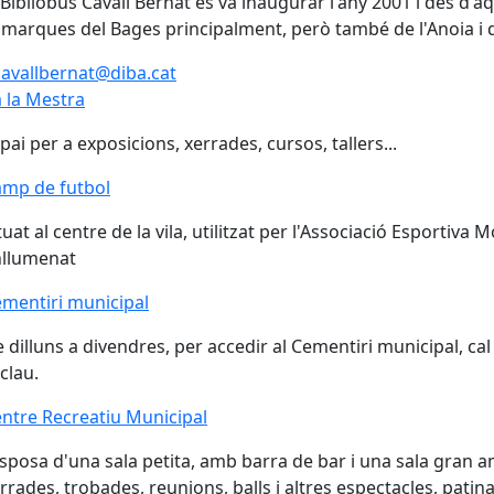
 Bibliobús Cavall Bernat es va inaugurar l'any 2001 i des d'
marques del Bages principalment, però també de l'Anoia i 
avallbernat@diba.cat
 la Mestra
pai per a exposicions, xerrades, cursos, tallers...
mp de futbol
mp de futbol
tuat al centre de la vila, utilitzat per l'Associació Esportiva
nllumenat
mentiri municipal
mentiri municipal
 dilluns a divendres, per accedir al Cementiri municipal, cal 
 clau.
ntre Recreatiu Municipal
ntre Recreatiu Municipal
sposa d'una sala petita, amb barra de bar i una sala gran a
rrades, trobades, reunions, balls i altres espectacles, patinat