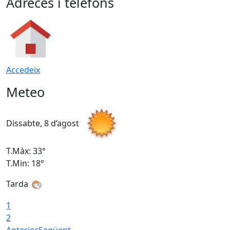
Adreces i telèfons
Accedeix
Meteo
Dissabte, 8 d’agost
D
T.Màx: 33°
T
T.Min: 18°
T
Tarda
1
2
Anterior
Següent