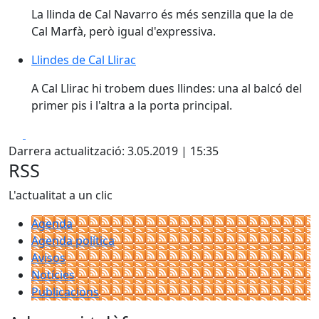
La llinda de Cal Navarro és més senzilla que la de
Cal Marfà, però igual d'expressiva.
Llindes de Cal Llirac
Llindes de Cal Llirac
A Cal Llirac hi trobem dues llindes: una al balcó del
primer pis i l'altra a la porta principal.
Facebook
X
Darrera actualització: 3.05.2019 | 15:35
RSS
L'actualitat a un clic
Agenda
Agenda política
Avisos
Notícies
Publicacions