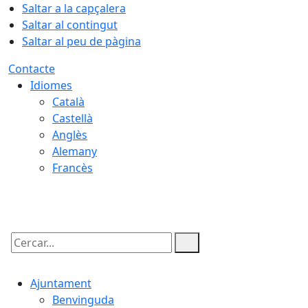
Saltar a la capçalera
Saltar al contingut
Saltar al peu de pàgina
Contacte
Idiomes
Català
Castellà
Anglès
Alemany
Francès
08.08.2026 | 02:01
Cercar:
Ajuntament
Benvinguda