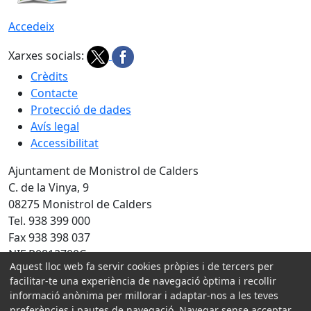
Accedeix
Xarxes socials:
Crèdits
Contacte
Protecció de dades
Avís legal
Accessibilitat
Ajuntament de Monistrol de Calders
C. de la Vinya, 9
08275 Monistrol de Calders
Tel. 938 399 000
Fax 938 398 037
NIF P0812700C
Aquest lloc web fa servir cookies pròpies i de tercers per
Amb la col·laboració de:
facilitar-te una experiència de navegació òptima i recollir
informació anònima per millorar i adaptar-nos a les teves
preferències i pautes de navegació. Navegar sense acceptar