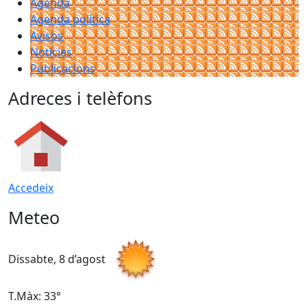
Agenda
Agenda política
Avisos
Notícies
Publicacions
Adreces i telèfons
Accedeix
Meteo
Dissabte, 8 d’agost
D
T.Màx: 33°
T