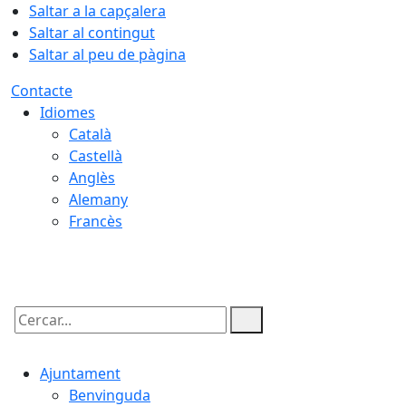
Saltar a la capçalera
Saltar al contingut
Saltar al peu de pàgina
Contacte
Idiomes
Català
Castellà
Anglès
Alemany
Francès
07.08.2026 | 19:12
Cercar:
Ajuntament
Benvinguda