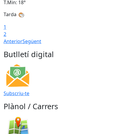
T.Min: 18°
T
Tarda
1
2
Anterior
Següent
Butlletí digital
Subscriu-te
Plànol / Carrers