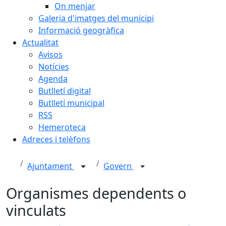
On menjar
Galeria d'imatges del municipi
Informació geogràfica
Actualitat
Avisos
Notícies
Agenda
Butlletí digital
Butlletí municipal
RSS
Hemeroteca
Adreces i telèfons
Ajuntament
Govern
Organismes dependents o
vinculats