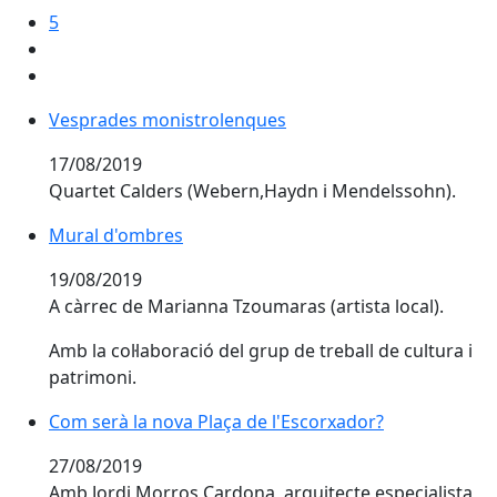
5
Vesprades monistrolenques
Vesprades monistrolenques
17/08/2019
Quartet Calders (Webern,Haydn i Mendelssohn).
Mural d'ombres
Mural d'ombres
19/08/2019
A càrrec de Marianna Tzoumaras (artista local).
Amb la col·laboració del grup de treball de cultura i
patrimoni.
Com serà la nova Plaça de l'Escorxador?
Com serà la nova Plaça de l'Escorxador?
27/08/2019
Amb Jordi Morros Cardona, arquitecte especialista