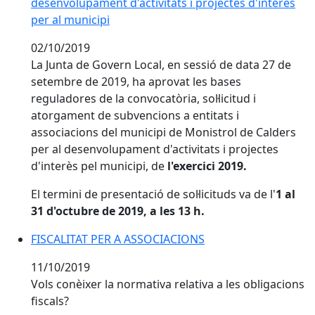
desenvolupament d'activitats i projectes d'interès
per al municipi
02/10/2019
La Junta de Govern Local, en sessió de data 27 de
setembre de 2019, ha aprovat les bases
reguladores de la convocatòria, sol·licitud i
atorgament de subvencions a entitats i
associacions del municipi de Monistrol de Calders
per al desenvolupament d'activitats i projectes
d'interès pel municipi, de
l'exercici 2019.
El termini de presentació de sol·licituds va de l'
1 al
31 d'octubre de 2019, a les 13 h.
FISCALITAT PER A ASSOCIACIONS
FISCALITAT PER A ASSOCIACIONS
11/10/2019
Vols conèixer la normativa relativa a les obligacions
fiscals?