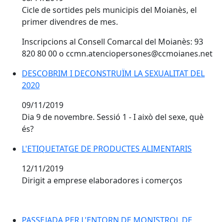
Cicle de sortides pels municipis del Moianès, el
primer divendres de mes.
Inscripcions al Consell Comarcal del Moianès: 93
820 80 00 o ccmn.atenciopersones@ccmoianes.net
DESCOBRIM I DECONSTRUÏM LA SEXUALITAT DEL 202
DESCOBRIM I DECONSTRUÏM LA SEXUALITAT DEL
2020
09/11/2019
Dia 9 de novembre. Sessió 1 - I això del sexe, què
és?
L'ETIQUETATGE DE PRODUCTES ALIMENTARIS
L'ETIQUETATGE DE PRODUCTES ALIMENTARIS
12/11/2019
Dirigit a emprese elaboradores i comerços
PASSEJADA PER L'ENTORN DE MONISTROL DE CALDE
PASSEJADA PER L'ENTORN DE MONISTROL DE