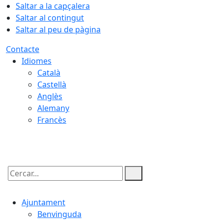
Saltar a la capçalera
Saltar al contingut
Saltar al peu de pàgina
Contacte
Idiomes
Català
Castellà
Anglès
Alemany
Francès
09.08.2026 | 12:10
Cercar:
Ajuntament
Benvinguda