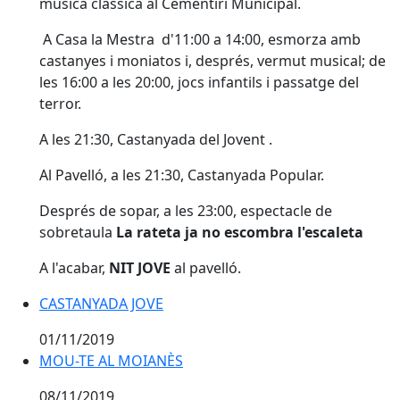
música clàssica al Cementiri Municipal.
A Casa la Mestra d'11:00 a 14:00, esmorza amb
castanyes i moniatos i, després, vermut musical; de
les 16:00 a les 20:00, jocs infantils i passatge del
terror.
A les 21:30, Castanyada del Jovent .
Al Pavelló, a les 21:30, Castanyada Popular.
Després de sopar, a les 23:00, espectacle de
sobretaula
La rateta ja no escombra l'escaleta
A l'acabar,
NIT JOVE
al pavelló.
CASTANYADA JOVE
CASTANYADA JOVE
01/11/2019
MOU-TE AL MOIANÈS
MOU-TE AL MOIANÈS
08/11/2019