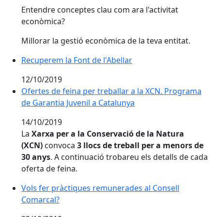
Entendre conceptes clau com ara l'activitat
econòmica?
Millorar la gestió econòmica de la teva entitat.
Recuperem la Font de l'Abellar
Recuperem la Font de l'Abellar
12/10/2019
Ofertes de feina per treballar a la XCN. Programa de 
Ofertes de feina per treballar a la XCN. Programa
de Garantia Juvenil a Catalunya
14/10/2019
La
Xarxa per a la Conservació de la Natura
(XCN)
convoca
3 llocs de treball per a menors de
30 anys
. A continuació trobareu els detalls de cada
oferta de feina.
Vols fer pràctiques remunerades al Consell Comarcal
Vols fer pràctiques remunerades al Consell
Comarcal?