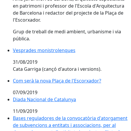
en patrimoni i professor de l'Escola d'Arquitectura
de Barcelona i redactor del projecte de la Plaça de
l'Escorxador.
Grup de treball de medi ambient, urbanisme i via
pública.
Vesprades monistrolenques
Vesprades monistrolenques
31/08/2019
Cata Garriga (cançó d'autora i versions).
Com serà la nova Plaça de l'Escorxador?
Com serà la nova Plaça de l'Escorxador?
07/09/2019
Diada Nacional de Catalunya
Diada Nacional de Catalunya
11/09/2019
Bases reguladores de la convocatòria d'atorgament
de subvencions a entitats i associacions, per al