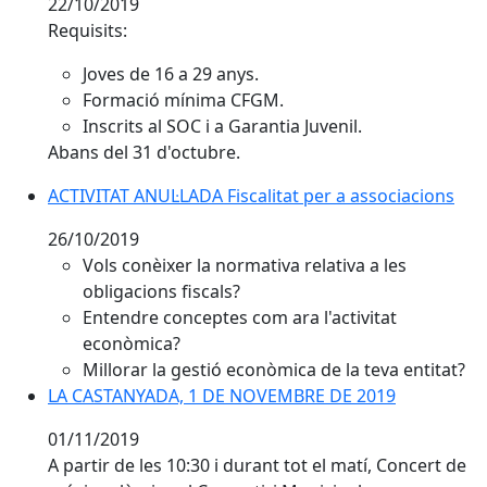
22/10/2019
Requisits:
Joves de 16 a 29 anys.
Formació mínima CFGM.
Inscrits al SOC i a Garantia Juvenil.
Abans del 31 d'octubre.
ACTIVITAT ANUL·LADA Fiscalitat per a associacions
ACTIVITAT ANUL·LADA Fiscalitat per a associacions
26/10/2019
Vols conèixer la normativa relativa a les
obligacions fiscals?
Entendre conceptes com ara l'activitat
econòmica?
Millorar la gestió econòmica de la teva entitat?
LA CASTANYADA, 1 DE NOVEMBRE DE 2019
LA CASTANYADA, 1 DE NOVEMBRE DE 2019
01/11/2019
A partir de les 10:30 i durant tot el matí, Concert de